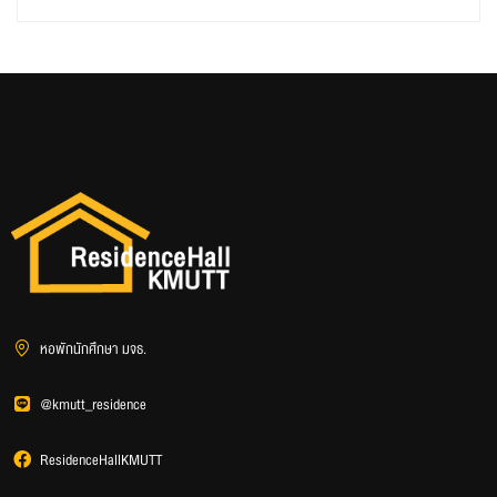
หอพักนักศึกษา มจธ.
@kmutt_residence
ResidenceHallKMUTT