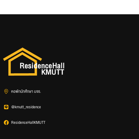
หอพักนักศึกษา มจธ.
@kmutt_residence
ResidenceHallKMUTT