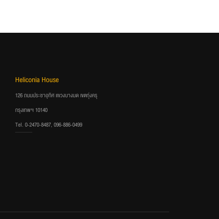
Heliconia House
126 ถนนประชาอุทิศ แขวงบางมด เขตทุ่งครุ
กรุงเทพฯ 10140
Tel. 0-2470-8487, 096-886-0499