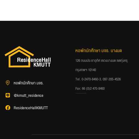
หอพักนักศึกษา มจธ. บางมด
126 ถนนประชาอุทิศ แขวงบางมด เขตทุ่งครุ
กรุงเทพฯ 10140
Tel. 0-2470-8460-3, 097-205-4526
หอพักนักศึกษา มจธ.
Fax: 66 (0)2 470-8460
@kmutt_residence
ResidenceHallKMUTT