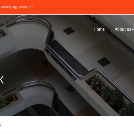
f Technology Thonburi)
Home
About us
K
s