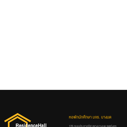
หอพักนักศึกษา มจธ. บางมด
126 ถนนประชาอุทิศ แขวงบางมด เขตทุ่งครุ