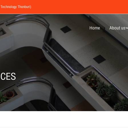
f Technology Thonburi)
Home
About us
ICES