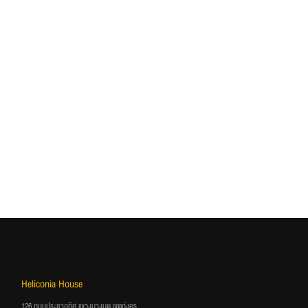
Heliconia House
126 ถนนประชาอุทิศ แขวงบางมด เขตทุ่งครุ