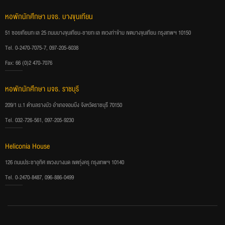
หอพักนักศึกษา มจธ. บางขุนเทียน
51 ซอยเทียนทะเล 25 ถนนบางขุนเทียน-ชายทะเล แขวงท่าข้าม เขตบางขุนเทียน กรุงเทพฯ 10150
Tel. 0-2470-7075-7, 097-205-6038
Fax: 66 (0)2 470-7076
หอพักนักศึกษา มจธ. ราชบุรี
209/1 ม.1 ตำบลรางบัว อำเภอจอมบึง จังหวัดราชบุรี 70150
Tel. 032-726-561, 097-205-9230
Heliconia House
126 ถนนประชาอุทิศ แขวงบางมด เขตทุ่งครุ กรุงเทพฯ 10140
Tel. 0-2470-8487, 096-886-0499