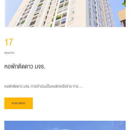
17
พฤษภาคม
หอพักติดดาว มจธ.
หอพักติดดาว มจธ. การเข้าร่วมเป็นหอพักเครือข่าย การ …
READ MORE