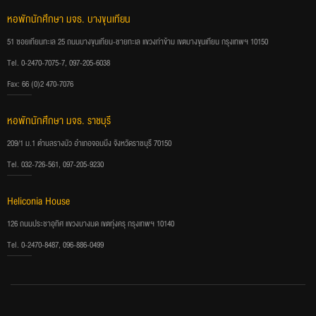
หอพักนักศึกษา มจธ. บางขุนเทียน
51 ซอยเทียนทะเล 25 ถนนบางขุนเทียน-ชายทะเล แขวงท่าข้าม เขตบางขุนเทียน กรุงเทพฯ 10150
Tel. 0-2470-7075-7, 097-205-6038
Fax: 66 (0)2 470-7076
หอพักนักศึกษา มจธ. ราชบุรี
209/1 ม.1 ตำบลรางบัว อำเภอจอมบึง จังหวัดราชบุรี 70150
Tel. 032-726-561, 097-205-9230
Heliconia House
126 ถนนประชาอุทิศ แขวงบางมด เขตทุ่งครุ กรุงเทพฯ 10140
Tel. 0-2470-8487, 096-886-0499