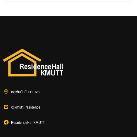
หอพักนักศึกษา มจธ.
@kmutt_residence
ResidenceHallKMUTT