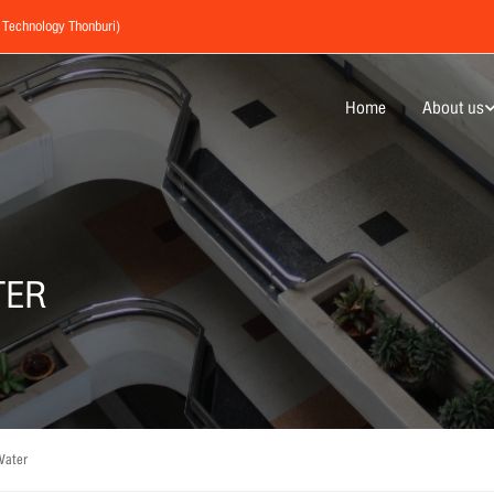
f Technology Thonburi)
Home
About us
TER
Water