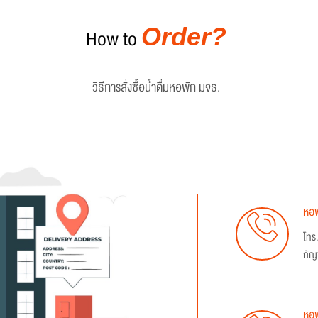
Order?
How to
วิธีการสั่งซื้อน้ำดื่มหอพัก มจธ.
หอพ
โทร
กัญ
หอพ