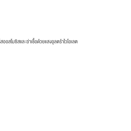
อร์สออสโมซิสและฆ่าเชื้อด้วยแสงอุลตร้าไวโอเลต