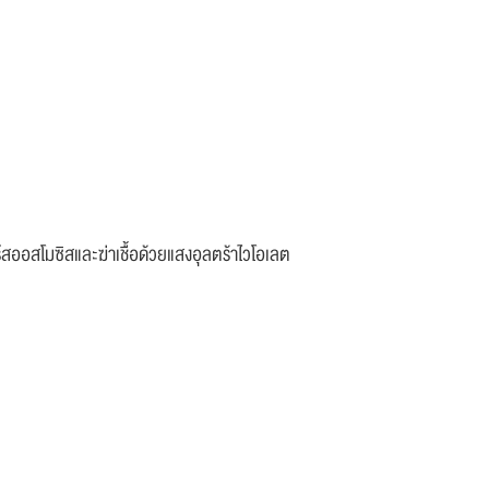
อร์สออสโมซิสและฆ่าเชื้อด้วยแสงอุลตร้าไวโอเลต