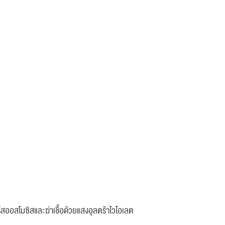
อร์สออสโมซิสและฆ่าเชื้อด้วยแสงอุลตร้าไวโอเลต