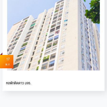
17
พ.ค.
หอพักติดดาว มจธ.