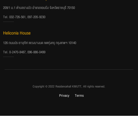
209/1 ม.1 ตำบลรางบัว อำเภอจอมบึง จังหวัดราชบุรี 70150
Tel. 032-726-561, 097-205-9230
Heliconia House
126 ถนนประชาอุทิศ แขวงบางมด เขตทุ่งครุ กรุงเทพฯ 10140
Tel. 0-2470-8487, 096-886-0499
Copyright © 2022 Residencehall KMUTT, All rights reserved.
Privacy
Terms