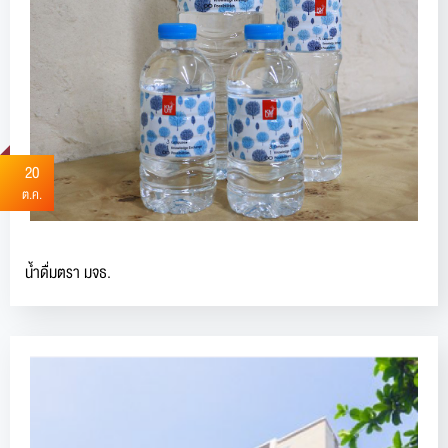
20
ต.ค.
น้ำดื่มตรา มจธ.