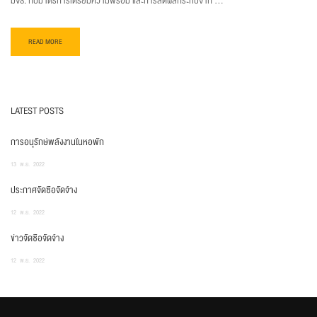
มจธ. กับมาตรการเตรียมความพร้อม และการลดผลกระทบจาก …
READ MORE
LATEST POSTS
การอนุรักษ์พลังงานในหอพัก
13
พ.ย.
2022
ประกาศจัดซื้อจัดจ้าง
12
พ.ย.
2022
ข่าวจัดซื้อจัดจ้าง
12
พ.ย.
2022